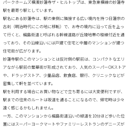
パークホームズ横濱妙蓮寺ザ・ヒルトップは、東急東横線の妙蓮寺
駅を最寄り駅としています。
駅名にある妙蓮寺は、駅の東側に隣接する広い境内を持つ日蓮宗の
古刹（明治時代にこの地に移転）で、お寺の境内に沿って丘を上っ
て行くと、綱島街道と呼ばれる幹線道路が丘陵地帯の稜線付近を通
っており、その沿線沿いには戸建て住宅と中層のマンションが建つ
住宅街が広がります。
妙蓮寺駅のこのマンションとは反対側の駅前は、コンパクトなエリ
アながら駅前の繁華街が形成されており、人気のスーパーOKストア
や、ドラッグストア、少量品店、飲食店、銀行、クリニックなどが
密集して軒を並べています。
駅を利用する場合にお買い物などで立ち寄るには大変便利ですが、
駅までの往来のルートは坂道を通ることになるので、帰宅時は少々
遠く感じるかもしれません。
一方、このマンションから綱島街道沿いの緑道を10分ほど歩いた位
置にはスーパーヨークマートやファミリーレストランのデニーズが