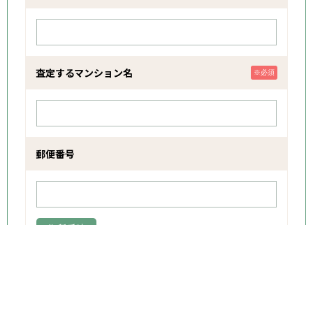
査定するマンション名
※必須
郵便番号
住所反映
無料査定・無料相談
電話
MAP
(24 時間受付)
所在地