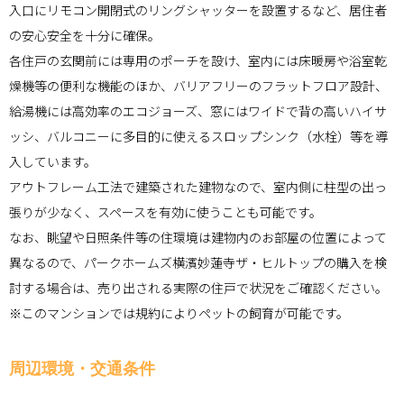
入口にリモコン開閉式のリングシャッターを設置するなど、居住者
の安心安全を十分に確保。
各住戸の玄関前には専用のポーチを設け、室内には床暖房や浴室乾
燥機等の便利な機能のほか、バリアフリーのフラットフロア設計、
給湯機には高効率のエコジョーズ、窓にはワイドで背の高いハイサ
ッシ、バルコニーに多目的に使えるスロップシンク（水栓）等を導
入しています。
アウトフレーム工法で建築された建物なので、室内側に柱型の出っ
張りが少なく、スペースを有効に使うことも可能です。
なお、眺望や日照条件等の住環境は建物内のお部屋の位置によって
異なるので、パークホームズ横濱妙蓮寺ザ・ヒルトップの購入を検
討する場合は、売り出される実際の住戸で状況をご確認ください。
※このマンションでは規約によりペットの飼育が可能です。
周辺環境・交通条件