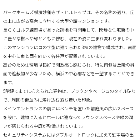
パークホームズ横濱妙蓮寺ザ・ヒルトップは、その名称の通り、丘
の上に広がる高台に立地する大型分譲マンションです。
長らくゴルフ練習場があった跡地を再開発して、閑静な住宅街の中
に豊かな樹木や緑とともに佇む、現在の姿に生まれ変わりました。
このマンションはコの字型に建てられた3棟の建物で構成され、南面
を中心に東と西を向いて各住戸が配置されています。
高台のため住環境は良好で開放感も感じられ、特に南側は丘陵の斜
面で遮蔽物が少ないため、横浜の中心部などを一望することができ
ます。
5階建てまでに抑えられた建物は、ブラウンやベージュのタイル貼り
で、周囲の街並みに溶け込む落ち着いた印象。
メインエントランスの前にはベンチを置いた前庭風の広いスペース
を設け、建物に入るとホールに連なってラウンジスペースや緑の潤
いが感じられる中庭が整備されています。
セキュリティシステムにはダブルオートロックに加えて駐車場の出