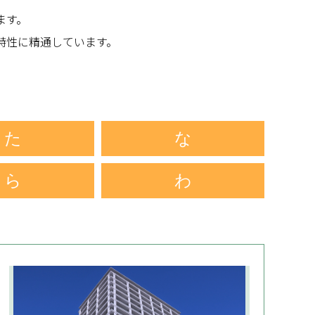
ます。
特性に精通しています。
た
な
ら
わ