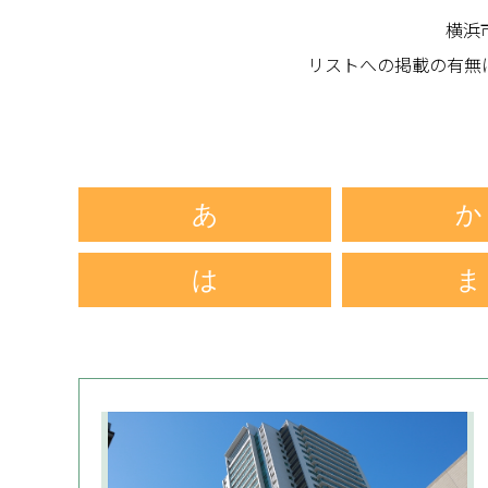
横浜
リストへの掲載の有無
あ
か
は
ま